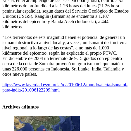
Misha, en el archipiélago de las islas Nicobar (India), ocurrió a 35
kilómetros de profundidad a la 1.26 horas del lunes (21.26 hora
peninsular española), según datos del Servicio Geológico de Estados
Unidos (USGS). Rangún (Birmania) se encuentra a 1.107
kilómetros del epicentro y Banda Aceh (Indonesia), a 444
kilómetros.
"Los terremotos de esta magnitud tienen el potencial de generar un
tsunami destructivo a nivel local y, a veces, un tsunami destructivo a
nivel regional, a lo largo de las costas", a no más de 1.000
kilómetros del epicentro, según ha explicado el propio PTWC.
En diciembre de 2004 un terremoto de 9,15 grados con epicentro
cerca de la costa de Sumatra provocó un gran tsunami que mató a
unas 226.000 personas en Indonesia, Sri Lanka, India, Tailandia y
otros nueve países.
https://www.laverdad.es/murcia/rc/20100612/mundo/alerta-tsunami-
para-india-201006122209.html
Archivos adjuntos