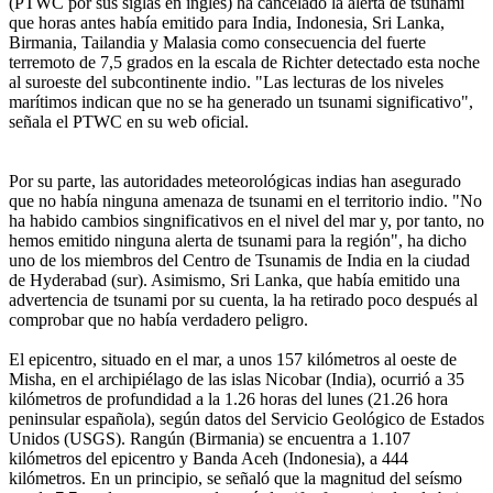
(PTWC por sus siglas en inglés) ha cancelado la alerta de tsunami
que horas antes había emitido para India, Indonesia, Sri Lanka,
Birmania, Tailandia y Malasia como consecuencia del fuerte
terremoto de 7,5 grados en la escala de Richter detectado esta noche
al suroeste del subcontinente indio. "Las lecturas de los niveles
marítimos indican que no se ha generado un tsunami significativo",
señala el PTWC en su web oficial.
Por su parte, las autoridades meteorológicas indias han asegurado
que no había ninguna amenaza de tsunami en el territorio indio. "No
ha habido cambios singnificativos en el nivel del mar y, por tanto, no
hemos emitido ninguna alerta de tsunami para la región", ha dicho
uno de los miembros del Centro de Tsunamis de India en la ciudad
de Hyderabad (sur). Asimismo, Sri Lanka, que había emitido una
advertencia de tsunami por su cuenta, la ha retirado poco después al
comprobar que no había verdadero peligro.
El epicentro, situado en el mar, a unos 157 kilómetros al oeste de
Misha, en el archipiélago de las islas Nicobar (India), ocurrió a 35
kilómetros de profundidad a la 1.26 horas del lunes (21.26 hora
peninsular española), según datos del Servicio Geológico de Estados
Unidos (USGS). Rangún (Birmania) se encuentra a 1.107
kilómetros del epicentro y Banda Aceh (Indonesia), a 444
kilómetros. En un principio, se señaló que la magnitud del seísmo