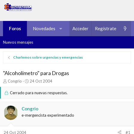
Foros
Novedades
Multimedia
Acceder
Regístrate
Recursos
Nuevos mensajes
Charlemos sobre urgencias y emergencias
"Alcoholímetro" para Drogas
I
F
Congrio
24 Oct 2004
n
e
i
c
Cerrado para nuevas respuestas.
c
h
i
a
a
d
Congrio
d
e
e-mergencista experimentado
o
i
r
n
d
i
24 Oct 2004
#1