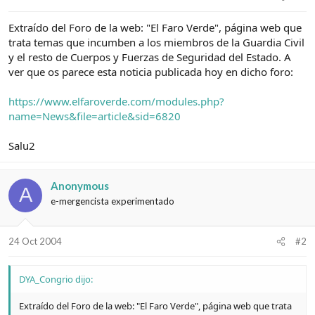
e
c
l
i
Extraído del Foro de la web: "El Faro Verde", página web que
t
o
e
trata temas que incumben a los miembros de la Guardia Civil
m
y el resto de Cuerpos y Fuerzas de Seguridad del Estado. A
a
ver que os parece esta noticia publicada hoy en dicho foro:
https://www.elfaroverde.com/modules.php?
name=News&file=article&sid=6820
Salu2
Anonymous
A
e-mergencista experimentado
24 Oct 2004
#2
DYA_Congrio dijo:
Extraído del Foro de la web: "El Faro Verde", página web que trata