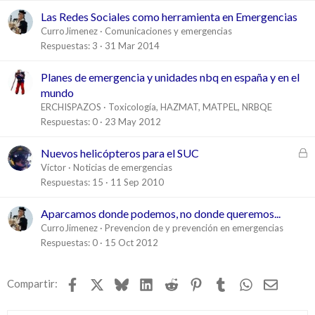
Las Redes Sociales como herramienta en Emergencias
CurroJimenez
Comunicaciones y emergencias
Respuestas
3
31 Mar 2014
Planes de emergencia y unidades nbq en españa y en el
mundo
ERCHISPAZOS
Toxicología, HAZMAT, MATPEL, NRBQE
Respuestas
0
23 May 2012
C
Nuevos helicópteros para el SUC
e
Víctor
Noticias de emergencias
r
Respuestas
15
11 Sep 2010
r
a
Aparcamos donde podemos, no donde queremos...
d
CurroJimenez
Prevencion de y prevención en emergencias
o
Respuestas
0
15 Oct 2012
Facebook
X
Bluesky
LinkedIn
Reddit
Pinterest
Tumblr
WhatsApp
Email
Compartir: