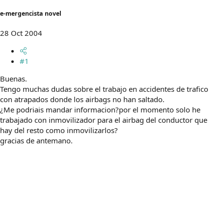
t
o
e
e-mergencista novel
m
a
28 Oct 2004
#1
Buenas.
Tengo muchas dudas sobre el trabajo en accidentes de trafico
con atrapados donde los airbags no han saltado.
¿Me podriais mandar informacion?por el momento solo he
trabajado con inmovilizador para el airbag del conductor que
hay del resto como inmovilizarlos?
gracias de antemano.