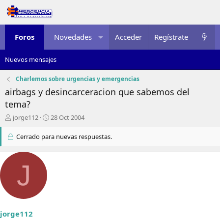
Foros
Novedades
Acceder
Multimedia
Regístrate
Recursos
Nuevos mensajes
Charlemos sobre urgencias y emergencias
airbags y desincarceracion que sabemos del
tema?
I
F
jorge112
28 Oct 2004
n
e
i
c
Cerrado para nuevas respuestas.
c
h
i
a
a
d
J
d
e
o
i
r
n
d
i
e
c
jorge112
l
i