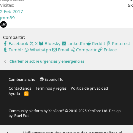
Visitas
6K
2 Feb 2017
jmm89
Compartir:
Facebook
X
Bluesky
LinkedIn
Reddit
Pinterest
Tumblr
WhatsApp
Email
Compartir
Enlace
Charlemos sobre urgencias y emergencias
Cambiar ancho
Español Tu
Contáctanos
Términos y reglas
Política de privacidad
Ayuda
R
S
S
®
Community platform by XenForo
© 2010-2025 XenForo Ltd.
Design
by:
Pixel Exit
Utilizamos cookies para ayudar a personalizar el