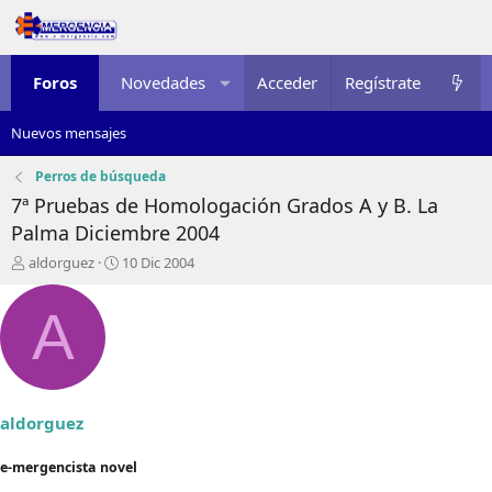
Foros
Novedades
Acceder
Multimedia
Regístrate
Recursos
Nuevos mensajes
Perros de búsqueda
7ª Pruebas de Homologación Grados A y B. La
Palma Diciembre 2004
I
F
aldorguez
10 Dic 2004
n
e
i
c
A
c
h
i
a
a
d
d
e
o
i
r
n
aldorguez
d
i
e
c
e-mergencista novel
l
i