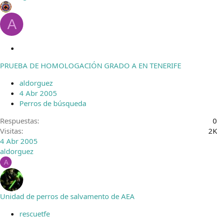
A
C
e
PRUEBA DE HOMOLOGACIÓN GRADO A EN TENERIFE
r
r
aldorguez
a
4 Abr 2005
d
Perros de búsqueda
o
Respuestas
0
Visitas
2K
4 Abr 2005
aldorguez
A
Unidad de perros de salvamento de AEA
rescuetfe