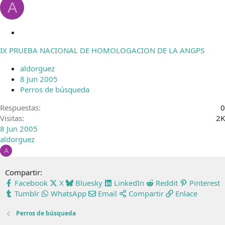
A
C
e
IX PRUEBA NACIONAL DE HOMOLOGACION DE LA ANGPS
r
r
aldorguez
a
8 Jun 2005
d
Perros de búsqueda
o
Respuestas
0
Visitas
2K
8 Jun 2005
aldorguez
A
Compartir:
Facebook
X
Bluesky
LinkedIn
Reddit
Pinterest
Tumblr
WhatsApp
Email
Compartir
Enlace
Perros de búsqueda