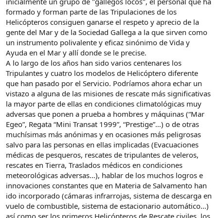
inicialmente un grupo de "gallegos locos", el personal que ha
formado y forman parte de las Tripulaciones de los
Helicópteros consiguen ganarse el respeto y aprecio de la
gente del Mar y de la Sociedad Gallega a la que sirven como
un instrumento polivalente y eficaz sinónimo de Vida y
Ayuda en el Mar y allí donde se le precise.
A lo largo de los años han sido varios centenares los
Tripulantes y cuatro los modelos de Helicóptero diferente
que han pasado por el Servicio. Podríamos ahora echar un
vistazo a alguna de las misiones de rescate más significativas
la mayor parte de ellas en condiciones climatológicas muy
adversas que ponen a prueba a hombres y máquinas (“Mar
Egeo”, Regata “Mini Transat 1999”, “Prestige”…) o de otras
muchísimas más anónimas y en ocasiones más peligrosas
salvo para las personas en ellas implicadas (Evacuaciones
médicas de pesqueros, rescates de tripulantes de veleros,
rescates en Tierra, Traslados médicos en condiciones
meteorológicas adversas…), hablar de los muchos logros e
innovaciones constantes que en Materia de Salvamento han
ido incorporado (cámaras infrarrojas, sistema de descarga en
vuelo de combustible, sistema de estacionario automático…)
así como ser los primeros Helicópteros de Rescate civiles, los