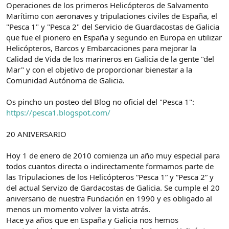
e
c
Operaciones de los primeros Helicópteros de Salvamento
l
i
Marítimo con aeronaves y tripulaciones civiles de España, el
t
o
"Pesca 1" y "Pesca 2" del Servicio de Guardacostas de Galicia
e
que fue el pionero en España y segundo en Europa en utilizar
m
Helicópteros, Barcos y Embarcaciones para mejorar la
a
Calidad de Vida de los marineros en Galicia de la gente "del
Mar" y con el objetivo de proporcionar bienestar a la
Comunidad Autónoma de Galicia.
Os pincho un posteo del Blog no oficial del "Pesca 1":
https://pesca1.blogspot.com/
20 ANIVERSARIO
Hoy 1 de enero de 2010 comienza un año muy especial para
todos cuantos directa o indirectamente formamos parte de
las Tripulaciones de los Helicópteros “Pesca 1” y “Pesca 2” y
del actual Servizo de Gardacostas de Galicia. Se cumple el 20
aniversario de nuestra Fundación en 1990 y es obligado al
menos un momento volver la vista atrás.
Hace ya años que en España y Galicia nos hemos