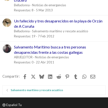
crucero
Belladonna
Noticias de emergencias
Respuestas
8
5 Mar 2013
Un fallecido y tres desaparecidos en la playa de Orzán
de A Coruña
Belladonna
Salvamento marítimo y rescate acuático
Respuestas
19
7 Feb 2012
Salvamento Marítimo busca a tres personas
desaparecidas frente a las costas gallegas
ABUELEITOR
Noticias de emergencias
Respuestas
0
22 Abr 2011
Facebook
X
Bluesky
LinkedIn
Reddit
Pinterest
Tumblr
WhatsApp
Email
Compartir:
Salvamento marítimo y rescate acuático
Español Tu