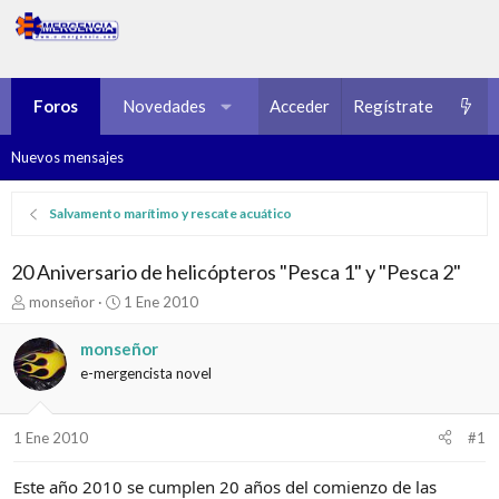
Foros
Novedades
Multimedia
Acceder
Regístrate
Recursos
Nuevos mensajes
Salvamento marítimo y rescate acuático
20 Aniversario de helicópteros "Pesca 1" y "Pesca 2"
I
F
monseñor
1 Ene 2010
n
e
i
c
monseñor
c
h
e-mergencista novel
i
a
a
d
d
e
1 Ene 2010
#1
o
i
r
n
d
i
Este año 2010 se cumplen 20 años del comienzo de las