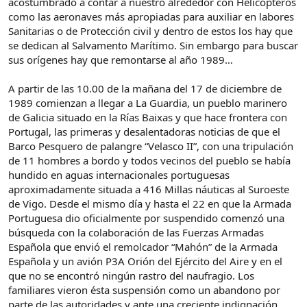
acostumbrado a contar a nuestro alrededor con Helicópteros
como las aeronaves más apropiadas para auxiliar en labores
Sanitarias o de Protección civil y dentro de estos los hay que
se dedican al Salvamento Marítimo. Sin embargo para buscar
sus orígenes hay que remontarse al año 1989…
A partir de las 10.00 de la mañana del 17 de diciembre de
1989 comienzan a llegar a La Guardia, un pueblo marinero
de Galicia situado en la Rías Baixas y que hace frontera con
Portugal, las primeras y desalentadoras noticias de que el
Barco Pesquero de palangre “Velasco II”, con una tripulación
de 11 hombres a bordo y todos vecinos del pueblo se había
hundido en aguas internacionales portuguesas
aproximadamente situada a 416 Millas náuticas al Suroeste
de Vigo. Desde el mismo día y hasta el 22 en que la Armada
Portuguesa dio oficialmente por suspendido comenzó una
búsqueda con la colaboración de las Fuerzas Armadas
Española que envió el remolcador “Mahón” de la Armada
Española y un avión P3A Orión del Ejército del Aire y en el
que no se encontró ningún rastro del naufragio. Los
familiares vieron ésta suspensión como un abandono por
parte de las autoridades y ante una creciente indignación