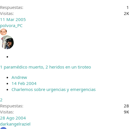
o
Respuestas
1
Visitas
2K
11 Mar 2005
polvora_PC
C
e
1 paramédico muerto, 2 heridos en un tiroteo
r
r
Andrew
a
14 Feb 2004
d
Charlemos sobre urgencias y emergencias
o
2
Respuestas
28
Visitas
9K
28 Ago 2004
darkangelraziel