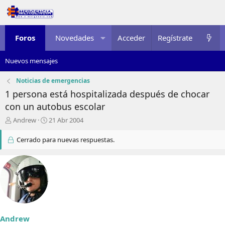
Foros
Novedades
Acceder
Multimedia
Regístrate
Recursos
Nuevos mensajes
Noticias de emergencias
1 persona está hospitalizada después de chocar
con un autobus escolar
I
F
Andrew
21 Abr 2004
n
e
i
c
Cerrado para nuevas respuestas.
c
h
i
a
a
d
d
e
o
i
r
n
d
i
e
c
Andrew
l
i