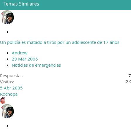
Temas Similares
C
e
Un policía es matado a tiros por un adolescente de 17 años
r
r
Andrew
a
29 Mar 2005
d
Noticias de emergencias
o
Respuestas
7
Visitas
2K
5 Abr 2005
Rochopa
C