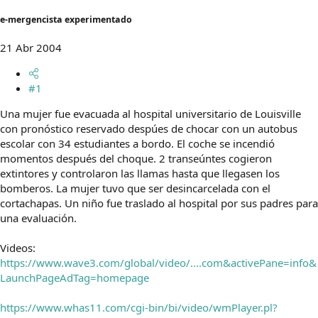
t
o
e
e-mergencista experimentado
m
a
21 Abr 2004
#1
Una mujer fue evacuada al hospital universitario de Louisville
con pronóstico reservado despúes de chocar con un autobus
escolar con 34 estudiantes a bordo. El coche se incendió
momentos después del choque. 2 transeúntes cogieron
extintores y controlaron las llamas hasta que llegasen los
bomberos. La mujer tuvo que ser desincarcelada con el
cortachapas. Un niño fue traslado al hospital por sus padres para
una evaluación.
Videos:
https://www.wave3.com/global/video/....com&activePane=info&
LaunchPageAdTag=homepage
https://www.whas11.com/cgi-bin/bi/video/wmPlayer.pl?