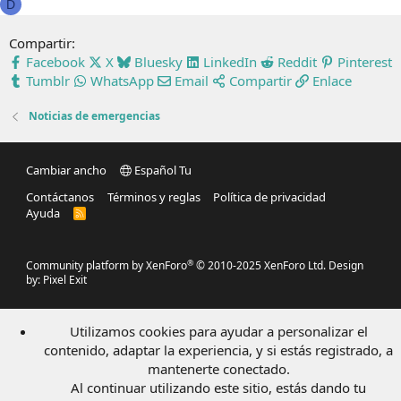
D
Compartir:
Facebook
X
Bluesky
LinkedIn
Reddit
Pinterest
Tumblr
WhatsApp
Email
Compartir
Enlace
Noticias de emergencias
Cambiar ancho
Español Tu
Contáctanos
Términos y reglas
Política de privacidad
Ayuda
R
S
S
®
Community platform by XenForo
© 2010-2025 XenForo Ltd.
Design
by:
Pixel Exit
Utilizamos cookies para ayudar a personalizar el
contenido, adaptar la experiencia, y si estás registrado, a
mantenerte conectado.
Al continuar utilizando este sitio, estás dando tu