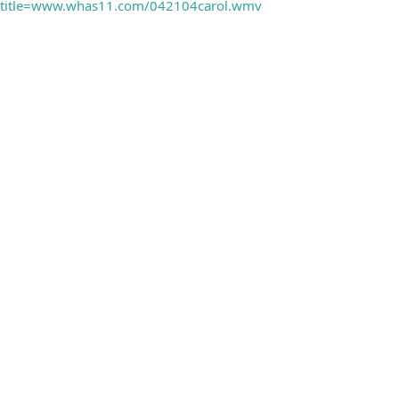
title=www.whas11.com/042104carol.wmv