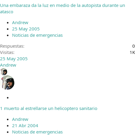
e
Una embaraza da la luz en medio de la autopista durante un
r
atasco
r
a
Andrew
d
25 May 2005
o
Noticias de emergencias
Respuestas
0
Visitas
1K
25 May 2005
Andrew
C
e
1 muerto al estrellarse un helicoptero sanitario
r
r
Andrew
a
21 Abr 2004
d
Noticias de emergencias