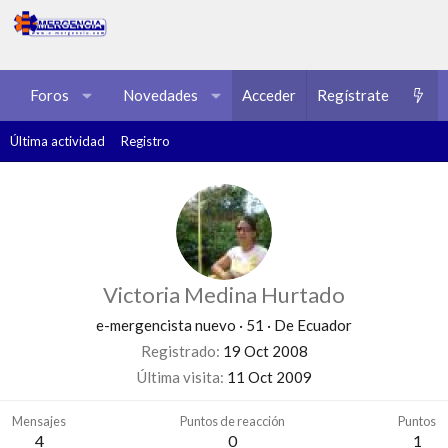
Foros
Novedades
Acceder
Multimedia
Regístrate
Recursos
Última actividad
Registro
Victoria Medina Hurtado
e-mergencista nuevo
·
51
·
De
Ecuador
Registrado
19 Oct 2008
Última visita
11 Oct 2009
Mensajes
Puntos de reacción
Puntos
4
0
1