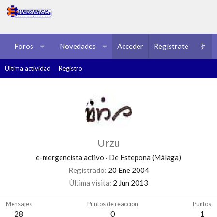
Foros
Novedades
Acceder
Multimedia
Regístrate
Recursos
Última actividad
Registro
Urzu
e-mergencista activo
·
De
Estepona (Málaga)
Registrado
20 Ene 2004
Última visita
2 Jun 2013
Mensajes
Puntos de reacción
Puntos
28
0
1