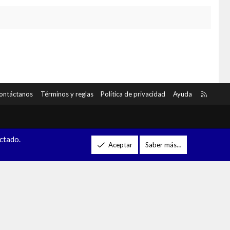
R
ontáctanos
Términos y reglas
Política de privacidad
Ayuda
S
S
ectado.
Aceptar
Saber más…