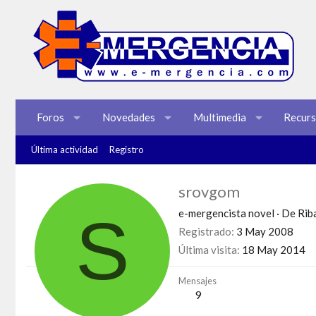
Foros
Novedades
Multimedia
Recur
Última actividad
Registro
srovgom
S
e-mergencista novel
·
De
Rib
Registrado
3 May 2008
Última visita
18 May 2014
Mensajes
9