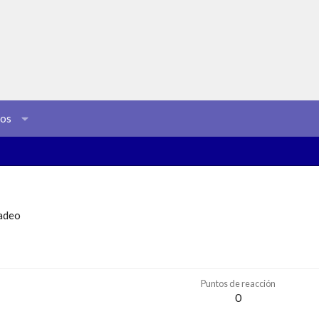
sos
adeo
Puntos de reacción
0