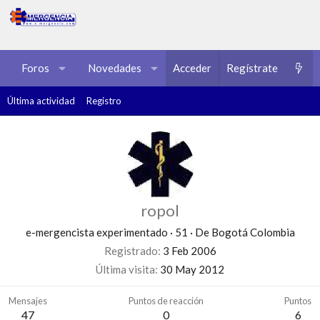
Foros
Novedades
Acceder
Multimedia
Regístrate
Recursos
Última actividad
Registro
ropol
e-mergencista experimentado
·
51
·
De
Bogotá Colombia
Registrado
3 Feb 2006
Última visita
30 May 2012
Mensajes
Puntos de reacción
Puntos
47
0
6