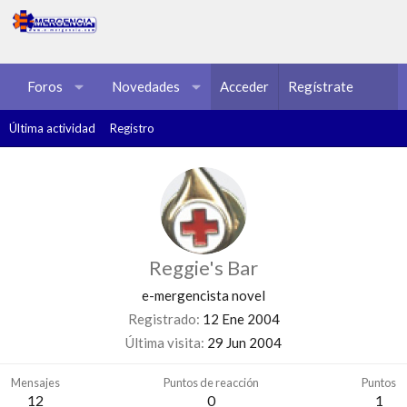
Foros
Novedades
Acceder
Multimedia
Regístrate
Recursos
Última actividad
Registro
Reggie's Bar
e-mergencista novel
Registrado
12 Ene 2004
Última visita
29 Jun 2004
Mensajes
Puntos de reacción
Puntos
12
0
1