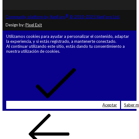
®
Community platform by XenForo
© 2010-2025 XenForo Ltd.
Design by:
Pixel Exit
Utilizamos cookies para ayudar a personalizar el contenido, adaptar
la experiencia, y si estás registrado, a mantenerte conectado.
Al continuar utilizando este sitio, estás dando tu consentimiento a
nuestra utilización de cookies.
Aceptar
Saber 