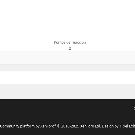
Puntos de reacción
0
®
Community platform by XenForo
© 2010-2025 XenForo Ltd.
Design by:
Pixel Exit