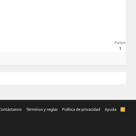
Puntos
1
Contáctanos
Términos y reglas
Política de privacidad
Ayuda
R
S
S