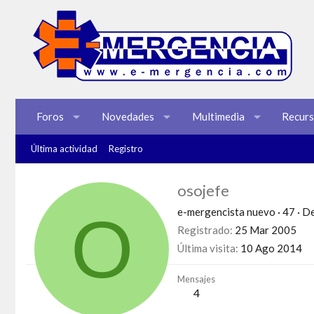
Foros
Novedades
Multimedia
Recur
Última actividad
Registro
osojefe
O
e-mergencista nuevo
·
47
·
D
Registrado
25 Mar 2005
Última visita
10 Ago 2014
Mensajes
4