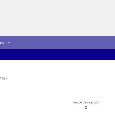
sos
e
zgz
Puntos de reacción
0