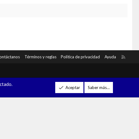
R
ontáctanos
Términos y reglas
Política de privacidad
Ayuda
S
S
ectado.
Aceptar
Saber más…