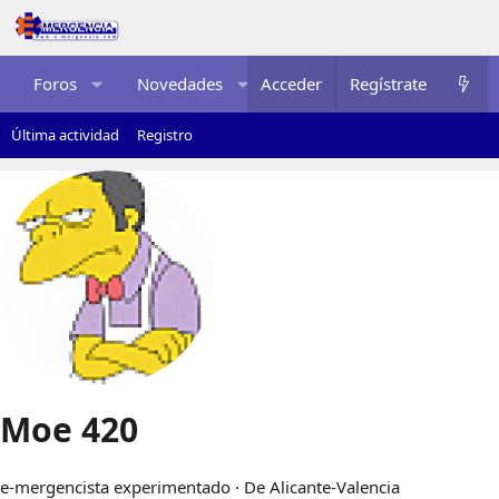
Foros
Novedades
Acceder
Multimedia
Regístrate
Recurso
Última actividad
Registro
Moe 420
e-mergencista experimentado
·
De
Alicante-Valencia