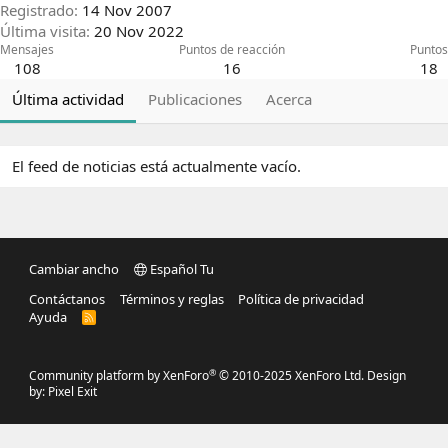
Registrado
14 Nov 2007
Última visita
20 Nov 2022
Mensajes
Puntos de reacción
Puntos
108
16
18
Última actividad
Publicaciones
Acerca
El feed de noticias está actualmente vacío.
Cambiar ancho
Español Tu
Contáctanos
Términos y reglas
Política de privacidad
Ayuda
R
S
S
®
Community platform by XenForo
© 2010-2025 XenForo Ltd.
Design
by:
Pixel Exit