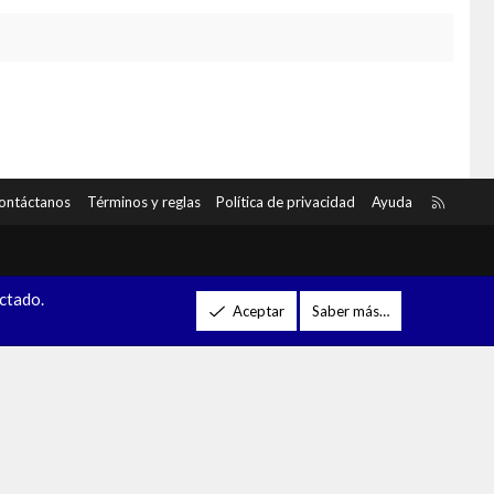
R
ontáctanos
Términos y reglas
Política de privacidad
Ayuda
S
S
ectado.
Aceptar
Saber más…