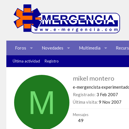
Foros
Novedades
Multimedia
Recur
Última actividad
Registro
mikel montero
M
e-mergencista experimentad
Registrado
3 Feb 2007
Última visita
9 Nov 2007
Mensajes
49