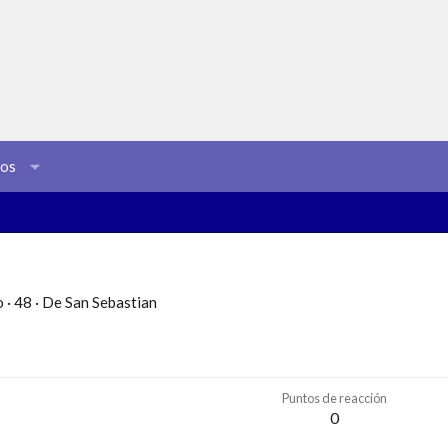
sos
o
·
48
·
De
San Sebastian
Puntos de reacción
0