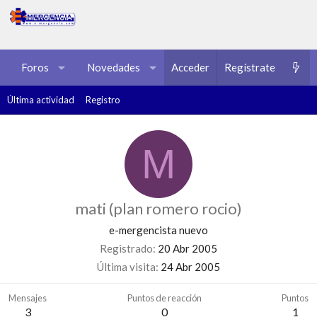
Foros
Novedades
Acceder
Multimedia
Regístrate
Recursos
Última actividad
Registro
M
mati (plan romero rocio)
e-mergencista nuevo
Registrado
20 Abr 2005
Última visita
24 Abr 2005
Mensajes
Puntos de reacción
Puntos
3
0
1