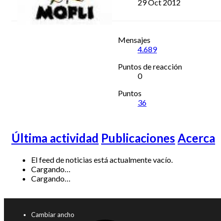
29 Oct 2012
Mensajes
4.689
Puntos de reacción
0
Puntos
36
Última actividad
Publicaciones
Acerca
El feed de noticias está actualmente vacío.
Cargando…
Cargando…
Cambiar ancho