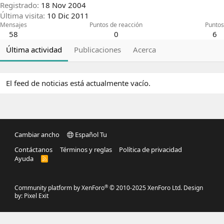
Registrado
18 Nov 2004
Última visita
10 Dic 2011
Mensajes
Puntos de reacción
Puntos
58
0
6
Última actividad
Publicaciones
Acerca
El feed de noticias está actualmente vacío.
Cambiar ancho
Español Tu
Contáctanos
Términos y reglas
Política de privacidad
Ayuda
R
S
S
®
Community platform by XenForo
© 2010-2025 XenForo Ltd.
Design
by:
Pixel Exit