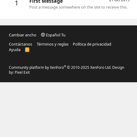
First Message
1
Post a message somewhere on the site to receive this.
Cambiar ancho
Español Tu
Contáctanos
Términos y reglas
Política de privacidad
Ayuda
R
S
S
®
Community platform by XenForo
© 2010-2025 XenForo Ltd.
Design
by:
Pixel Exit