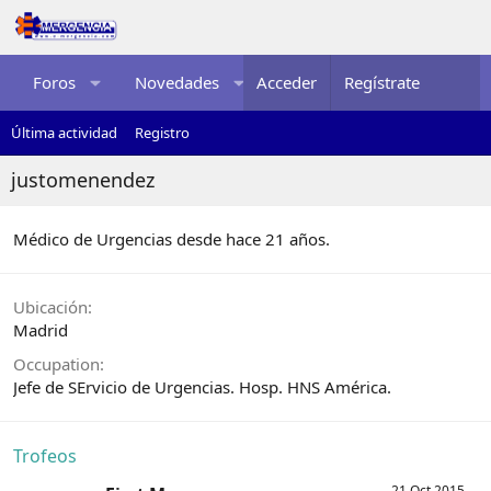
Foros
Novedades
Acceder
Multimedia
Regístrate
Recurso
Última actividad
Registro
justomenendez
Médico de Urgencias desde hace 21 años.
Ubicación
Madrid
Occupation
Jefe de SErvicio de Urgencias. Hosp. HNS América.
Trofeos
21 Oct 2015