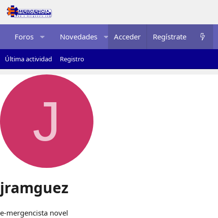
Foros
Novedades
Acceder
Multimedia
Regístrate
Recurso
Última actividad
Registro
J
jramguez
e-mergencista novel