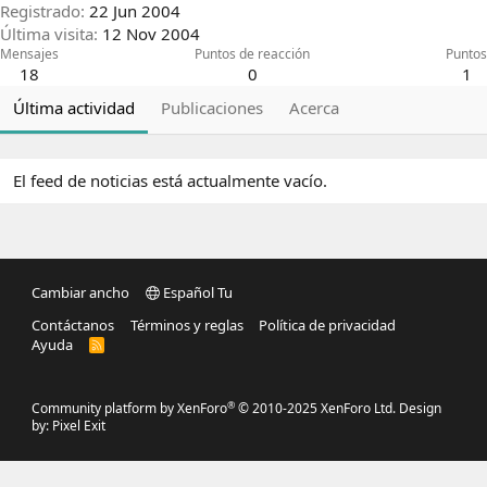
Registrado
22 Jun 2004
Última visita
12 Nov 2004
Mensajes
Puntos de reacción
Puntos
18
0
1
Última actividad
Publicaciones
Acerca
El feed de noticias está actualmente vacío.
Cambiar ancho
Español Tu
Contáctanos
Términos y reglas
Política de privacidad
Ayuda
R
S
S
®
Community platform by XenForo
© 2010-2025 XenForo Ltd.
Design
by:
Pixel Exit