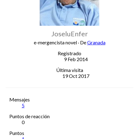
JoseluEnfer
e-mergencista novel
·
De
Granada
Registrado
9 Feb 2014
Última visita
19 Oct 2017
Mensajes
5
Puntos de reacción
0
Puntos
1