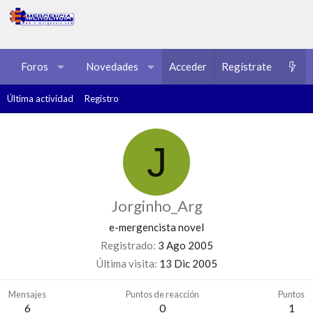
Foros
Novedades
Acceder
Multimedia
Regístrate
Recursos
Última actividad
Registro
J
Jorginho_Arg
e-mergencista novel
Registrado
3 Ago 2005
Última visita
13 Dic 2005
Mensajes
Puntos de reacción
Puntos
6
0
1