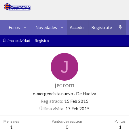
Foros
Novedades
Acceder
Multimedia
Regístrate
Recursos
Última actividad
Registro
J
jetrom
e-mergencista nuevo
·
De
Huelva
Registrado
15 Feb 2015
Última visita
17 Feb 2015
Mensajes
Puntos de reacción
Puntos
1
0
1