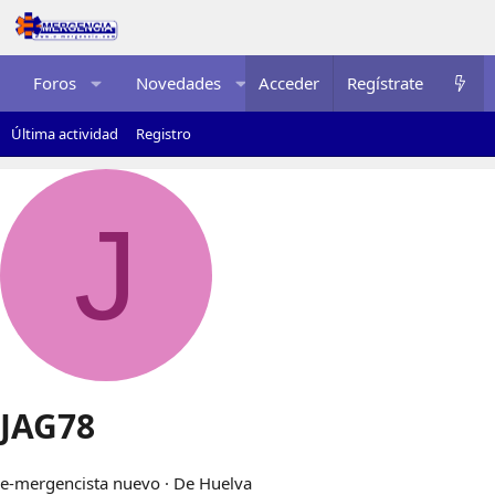
Foros
Novedades
Acceder
Multimedia
Regístrate
Recurso
Última actividad
Registro
J
JAG78
e-mergencista nuevo
·
De
Huelva