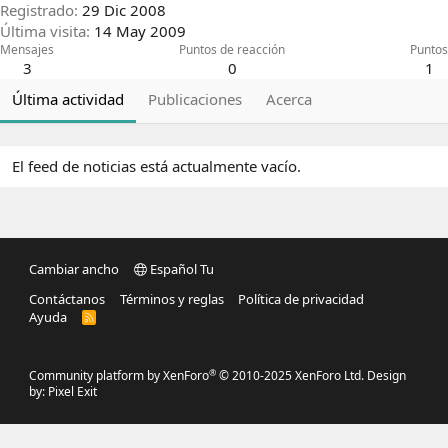
Registrado
29 Dic 2008
Última visita
14 May 2009
Mensajes
Puntos de reacción
Puntos
3
0
1
Última actividad
Publicaciones
Acerca
El feed de noticias está actualmente vacío.
Cambiar ancho
Español Tu
Contáctanos
Términos y reglas
Política de privacidad
Ayuda
R
S
S
®
Community platform by XenForo
© 2010-2025 XenForo Ltd.
Design
by:
Pixel Exit