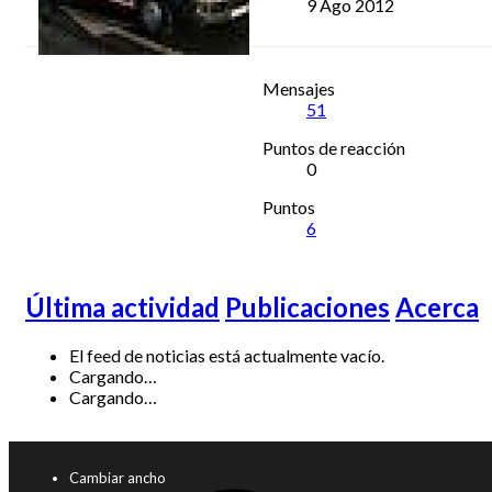
9 Ago 2012
Mensajes
51
Puntos de reacción
0
Puntos
6
Última actividad
Publicaciones
Acerca
El feed de noticias está actualmente vacío.
Cargando…
Cargando…
Cambiar ancho