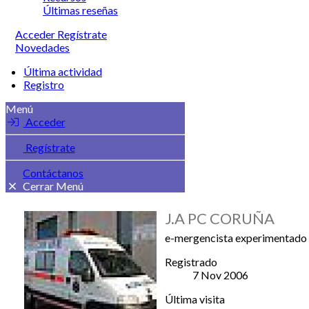
Últimas reseñas
Acceder
Regístrate
Novedades
Última actividad
Registro
Menú
Acceder
Regístrate
Contáctanos
Cerrar Menú
J.A PC CORUÑA
e-mergencista experimentado
Registrado
7 Nov 2006
Última visita