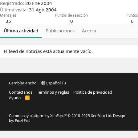
Registrado
20 Ene 2004
Última visita
31 Ago 2004
Mensajes
Puntos de reacción
Puntos
35
0
6
Última actividad
Publicaciones
Acerca
El feed de noticias está actualmente vacío.
Cambiar ancho
Español Tu
Contáctanos
Términos y reglas
Política de privacidad
Ayuda
R
S
S
®
Community platform by XenForo
© 2010-2025 XenForo Ltd.
Design
by:
Pixel Exit