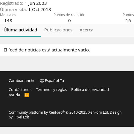
Registrado
1 Jun 2003
Última visita
1 Oct 2013
Mensajes
Puntos de reacción
Puntos
148
0
16
Última actividad
Publicaciones
Acerca
El feed de noticias está actualmente vacío.
Cambiar ancho
Español Tu
Contáctanos
Términos y reglas
Política de privacidad
Ayuda
R
S
S
®
Community platform by XenForo
© 2010-2025 XenForo Ltd.
Design
by:
Pixel Exit