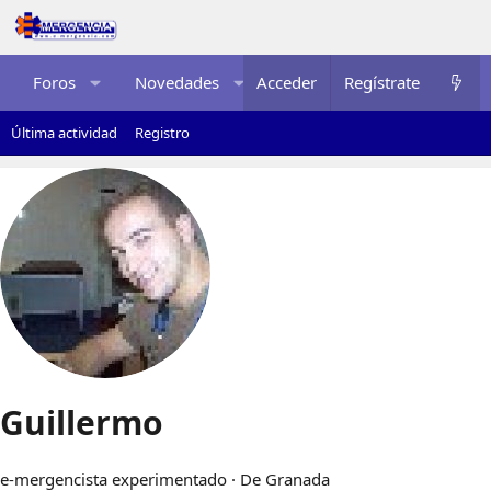
Foros
Novedades
Acceder
Multimedia
Regístrate
Recurso
Última actividad
Registro
Guillermo
e-mergencista experimentado
·
De
Granada