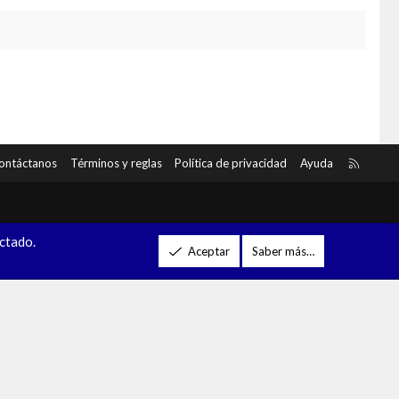
R
ontáctanos
Términos y reglas
Política de privacidad
Ayuda
S
S
ectado.
Aceptar
Saber más…