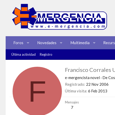
Foros
Novedades
Multimedia
Recur
Última actividad
Registro
Francisco Corrales 
F
e-mergencista novel
·
De
Cos
Registrado
22 Nov 2006
Última visita
6 Feb 2013
Mensajes
7