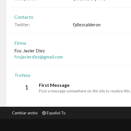
Contacto
Twitter
fjdiezcalderon
Firma
Fco. Javier Diez
fcojavierdiez@gmail.com
Trofeos
First Message
1
Post a message somewhere on the site to receive this.
Cambiar ancho
Español Tu