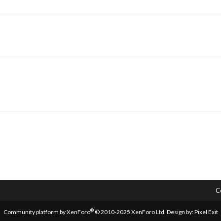
C
®
Community platform by XenForo
© 2010-2025 XenForo Ltd.
Design by:
Pixel Exit