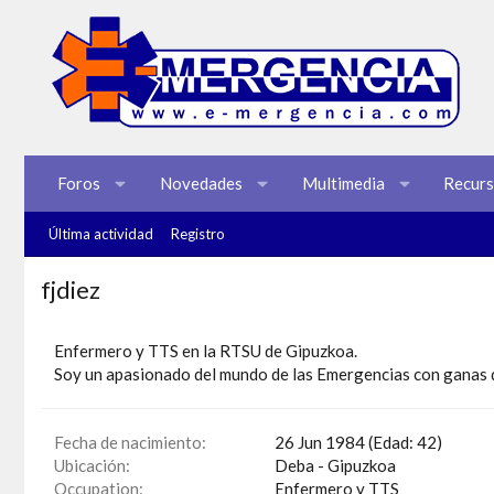
Foros
Novedades
Multimedia
Recur
Última actividad
Registro
fjdiez
Enfermero y TTS en la RTSU de Gipuzkoa.
Soy un apasionado del mundo de las Emergencias con ganas d
Fecha de nacimiento
26 Jun 1984 (Edad: 42)
Ubicación
Deba - Gipuzkoa
Occupation
Enfermero y TTS