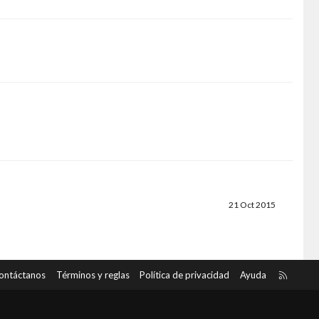
21 Oct 2015
R
ontáctanos
Términos y reglas
Política de privacidad
Ayuda
S
S