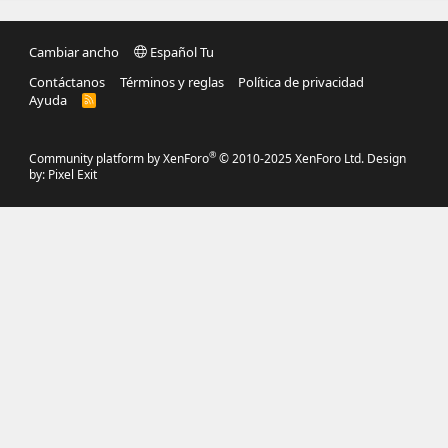
Cambiar ancho
Español Tu
Contáctanos
Términos y reglas
Política de privacidad
Ayuda
R
S
S
®
Community platform by XenForo
© 2010-2025 XenForo Ltd.
Design
by:
Pixel Exit