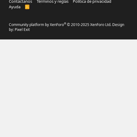
Contáctanos
Términos y reglas
Política de privacidad
Ayuda
R
S
S
®
Community platform by XenForo
© 2010-2025 XenForo Ltd.
Design
by:
Pixel Exit