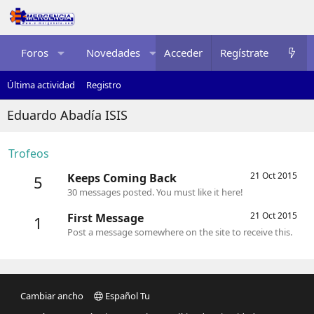
Foros
Novedades
Acceder
Multimedia
Regístrate
Recurso
Última actividad
Registro
Eduardo Abadía ISIS
Trofeos
21 Oct 2015
Keeps Coming Back
5
30 messages posted. You must like it here!
21 Oct 2015
First Message
1
Post a message somewhere on the site to receive this.
Cambiar ancho
Español Tu