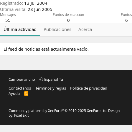
Registrado
13 Jul 2004
Última visita
28 Jun 2005
Mensajes
Puntos de reacción
Puntos
55
0
6
Última actividad
Publicaciones
Acerca
El feed de noticias está actualmente vacío.
Cambiar ancho
Español Tu
Contáctanos
Términos y reglas
Política de privacidad
Ayuda
R
S
S
®
Community platform by XenForo
© 2010-2025 XenForo Ltd.
Design
by:
Pixel Exit