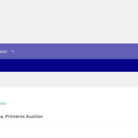
sos
om/
a, Primeros Auxilios