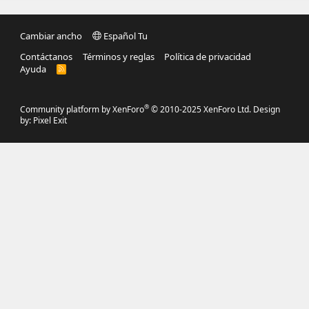
Cambiar ancho
Español Tu
Contáctanos
Términos y reglas
Política de privacidad
Ayuda
R
S
S
®
Community platform by XenForo
© 2010-2025 XenForo Ltd.
Design
by:
Pixel Exit