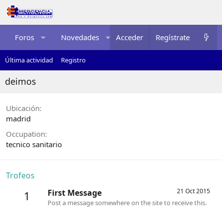
Foros
Novedades
Acceder
Multimedia
Regístrate
Recurso
Última actividad
Registro
deimos
Ubicación
madrid
Occupation
tecnico sanitario
Trofeos
21 Oct 2015
First Message
1
Post a message somewhere on the site to receive this.