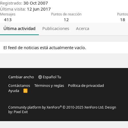
Registrado
30 Oct 2007
Última visita
12 Jun 2017
Mensajes
Puntos de reacción
Puntos
413
12
18
Última actividad
Publicaciones
Acerca
El feed de noticias está actualmente vacío.
Cambiar ancho
Español Tu
Contáctanos
Términos y reglas
Política de privacidad
Ayuda
R
S
S
®
Community platform by XenForo
© 2010-2025 XenForo Ltd.
Design
by:
Pixel Exit