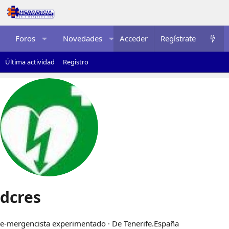
Foros
Novedades
Acceder
Multimedia
Regístrate
Recurso
Última actividad
Registro
dcres
e-mergencista experimentado
·
De
Tenerife.España