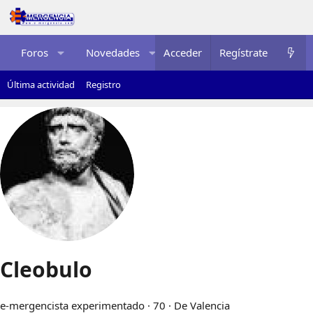
Foros
Novedades
Acceder
Multimedia
Regístrate
Recurso
Última actividad
Registro
Cleobulo
e-mergencista experimentado
·
70
·
De
Valencia