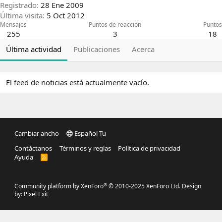
Registrado
28 Ene 2009
Última visita
5 Oct 2012
Mensajes
Puntos de reacción
Puntos
255
3
18
Última actividad
Publicaciones
Acerca
El feed de noticias está actualmente vacío.
Cambiar ancho
Español Tu
Contáctanos
Términos y reglas
Política de privacidad
Ayuda
R
S
S
®
Community platform by XenForo
© 2010-2025 XenForo Ltd.
Design
by:
Pixel Exit