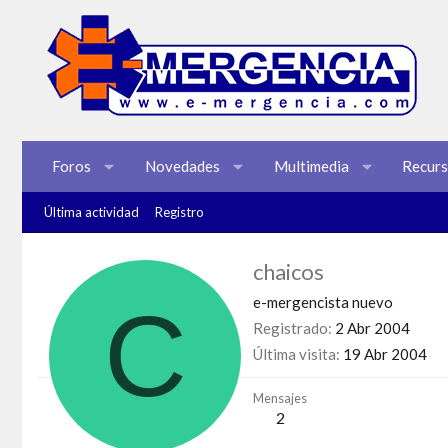
Foros
Novedades
Multimedia
Recur
Última actividad
Registro
chaicos
C
e-mergencista nuevo
Registrado
2 Abr 2004
Última visita
19 Abr 2004
Mensajes
2