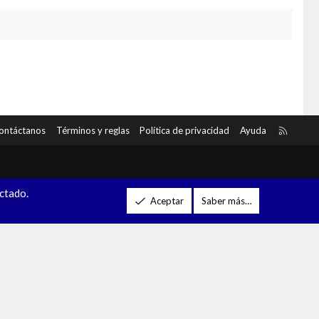
R
ontáctanos
Términos y reglas
Política de privacidad
Ayuda
S
S
ectado.
Aceptar
Saber más…