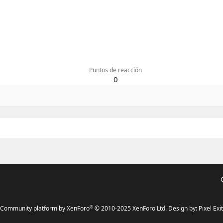
Puntos de reacción
0
®
Community platform by XenForo
© 2010-2025 XenForo Ltd.
Design by:
Pixel Exit