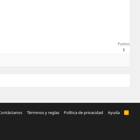
Puntos
1
Contáctanos
Términos y reglas
Política de privacidad
Ayuda
R
S
S