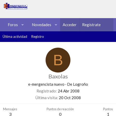
Foros
Novedades
Acceder
Multimedia
Regístrate
Recursos
Última actividad
Registro
B
Baxolas
e-mergencista nuevo
·
De
Logroño
Registrado
24 Abr 2008
Última visita
20 Oct 2008
Mensajes
Puntos de reacción
Puntos
3
0
1