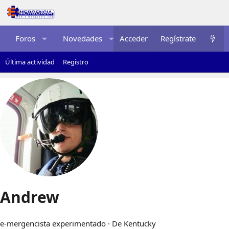
Foros
Novedades
Acceder
Multimedia
Regístrate
Recurso
Última actividad
Registro
Andrew
e-mergencista experimentado
·
De
Kentucky