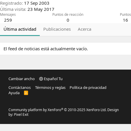
Registrado
17 Sep 2003
Última visita
23 May 2017
Mensajes
Puntos de reacción
Puntos
259
0
16
Última actividad
Publicaciones
Acerca
El feed de noticias está actualmente vacío.
Cambiar ancho
Español Tu
Contáctanos
Términos y reglas
Política de privacidad
Ayuda
R
S
S
®
Community platform by XenForo
© 2010-2025 XenForo Ltd.
Design
by:
Pixel Exit