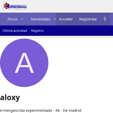
Foros
Novedades
Acceder
Multimedia
Regístrate
Recurso
Última actividad
Registro
A
aloxy
e-mergencista experimentado
·
48
·
De
madrid