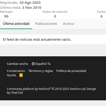
Registrado
20 Ago 2003
Última visita
3 Nov 2010
Mensajes
Puntos de reacción
Puntos
96
0
6
Última actividad
Publicaciones
Acerca
El feed de noticias está actualmente vacío.
Cambiar ancho
Español Tu
Contáctanos
Términos y reglas
Política de privacidad
Ayuda
R
S
S
®
Community platform by XenForo
© 2010-2025 XenForo Ltd.
Design
by:
Pixel Exit