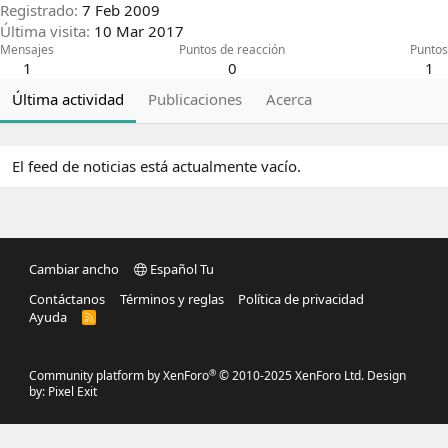
Registrado
7 Feb 2009
Última visita
10 Mar 2017
Mensajes
Puntos de reacción
Puntos
1
0
1
Última actividad
Publicaciones
Acerca
El feed de noticias está actualmente vacío.
Cambiar ancho
Español Tu
Contáctanos
Términos y reglas
Política de privacidad
Ayuda
R
S
S
®
Community platform by XenForo
© 2010-2025 XenForo Ltd.
Design
by:
Pixel Exit