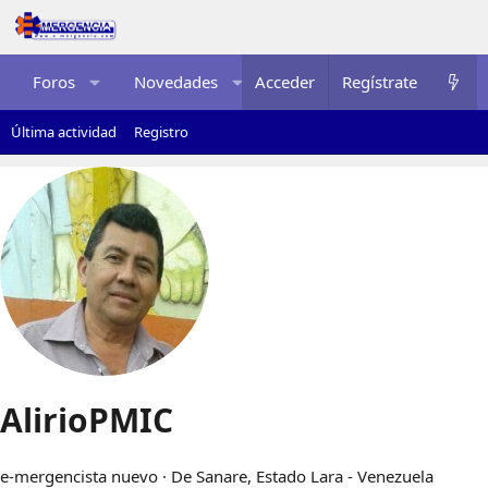
Foros
Novedades
Acceder
Multimedia
Regístrate
Recurso
Última actividad
Registro
AlirioPMIC
e-mergencista nuevo
·
De
Sanare, Estado Lara - Venezuela