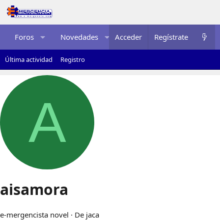
Foros
Novedades
Acceder
Multimedia
Regístrate
Recurso
Última actividad
Registro
A
aisamora
e-mergencista novel
·
De
jaca