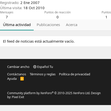
Registrado
2 Ene 2007
Última visita
18 Oct 2010
Mensajes
Puntos de reacción
Puntos
7
0
1
Última actividad
Publicaciones
Acerca
El feed de noticias está actualmente vacío.
Cambiar ancho
Español Tu
Contáctanos
Términos y reglas
Política de privacidad
Ayuda
R
S
S
®
Community platform by XenForo
© 2010-2025 XenForo Ltd.
Design
by:
Pixel Exit