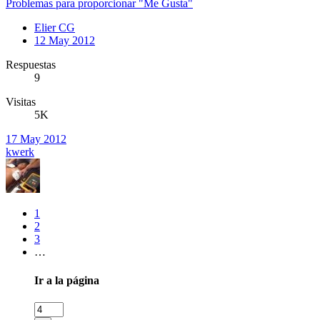
Problemas para proporcionar "Me Gusta"
Elier CG
12 May 2012
Respuestas
9
Visitas
5K
17 May 2012
kwerk
1
2
3
…
Ir a la página