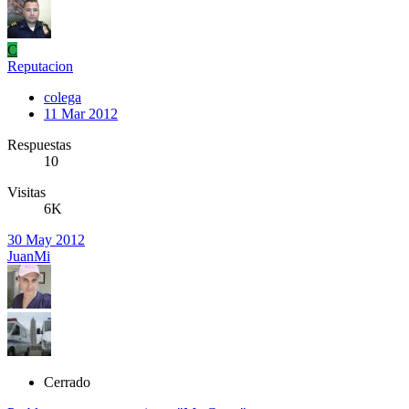
C
Reputacion
colega
11 Mar 2012
Respuestas
10
Visitas
6K
30 May 2012
JuanMi
Cerrado