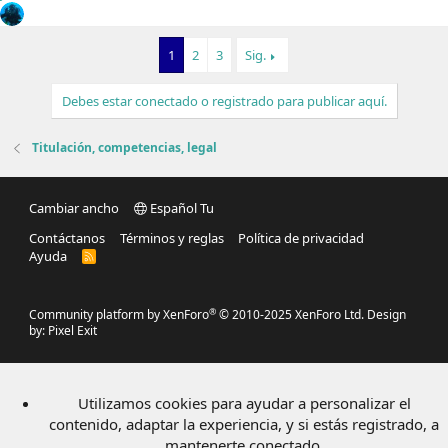
1
2
3
Sig.
Debes estar conectado o registrado para publicar aquí.
Titulación, competencias, legal
Cambiar ancho
Español Tu
Contáctanos
Términos y reglas
Política de privacidad
Ayuda
R
S
S
®
Community platform by XenForo
© 2010-2025 XenForo Ltd.
Design
by:
Pixel Exit
Utilizamos cookies para ayudar a personalizar el
contenido, adaptar la experiencia, y si estás registrado, a
mantenerte conectado.