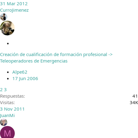
31 Mar 2012
CurroJimenez
C
e
Creación de cualificación de formación profesional ->
r
Teleoperadores de Emergencias
r
a
Alpe62
d
17 Jun 2006
o
2
3
Respuestas
41
Visitas
34K
3 Nov 2011
JuanMi
M