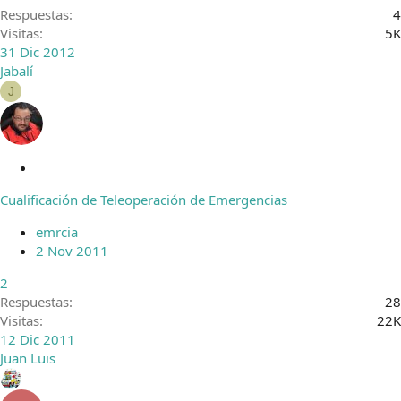
o
Respuestas
4
Visitas
5K
31 Dic 2012
Jabalí
J
A
n
Cualificación de Teleoperación de Emergencias
c
l
emrcia
a
2 Nov 2011
d
o
2
Respuestas
28
Visitas
22K
12 Dic 2011
Juan Luis