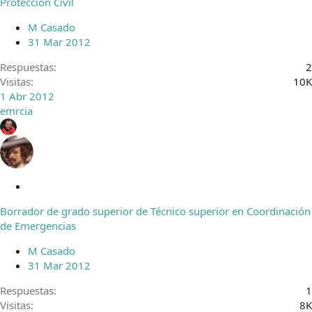
Protección Civil
r
a
M Casado
d
31 Mar 2012
o
Respuestas
2
Visitas
10K
1 Abr 2012
emrcia
C
e
Borrador de grado superior de Técnico superior en Coordinación
r
de Emergencias
r
a
M Casado
d
31 Mar 2012
o
Respuestas
1
Visitas
8K