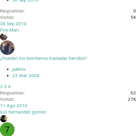
d
o
Respuestas
0
Visitas
5K
30 Sep 2010
Fire-Man
¿Pueden los bomberos trasladar heridos?
pabloc
23 Mar 2008
2
3
4
Respuestas
62
Visitas
27K
11 Ago 2010
luis hernandez gomez
7