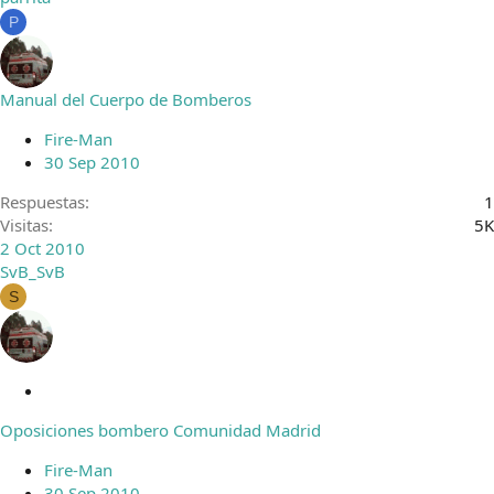
P
Manual del Cuerpo de Bomberos
Fire-Man
30 Sep 2010
Respuestas
1
Visitas
5K
2 Oct 2010
SvB_SvB
S
C
e
Oposiciones bombero Comunidad Madrid
r
r
Fire-Man
a
30 Sep 2010