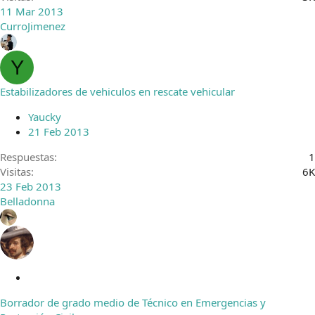
11 Mar 2013
CurroJimenez
Y
Estabilizadores de vehiculos en rescate vehicular
Yaucky
21 Feb 2013
Respuestas
1
Visitas
6K
23 Feb 2013
Belladonna
C
e
Borrador de grado medio de Técnico en Emergencias y
r