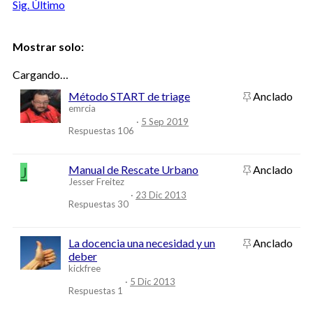
Sig.
Último
Filtros
Mostrar solo:
Cargando…
Método START de triage
Anclado
emrcia
5 Sep 2019
Respuestas
106
J
Manual de Rescate Urbano
Anclado
Jesser Freitez
23 Dic 2013
Respuestas
30
La docencia una necesidad y un
Anclado
deber
kickfree
5 Dic 2013
Respuestas
1