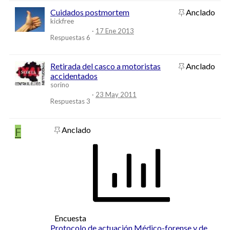
Cuidados postmortem
Anclado
kickfree
17 Ene 2013
Respuestas
6
Retirada del casco a motoristas
Anclado
accidentados
sorino
23 May 2011
Respuestas
3
F
Anclado
Encuesta
Protocolo de actuación Médico-forense y de